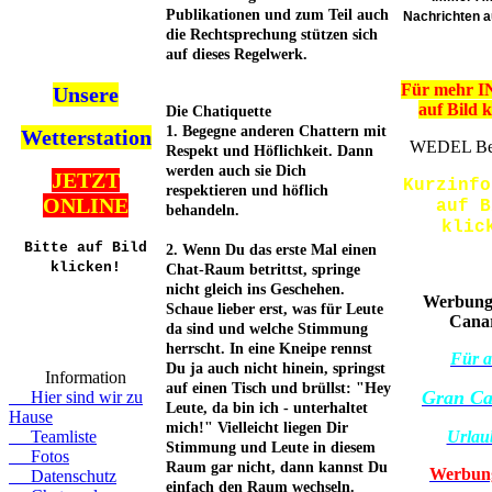
Publikationen und zum Teil auch
Nachrichten 
die Rechtsprechung stützen sich
auf dieses Regelwerk.
Für mehr IN
Unsere
auf Bild k
Die Chatiquette
1. Begegne anderen Chattern mit
Wetterstation
WEDEL Be
Respekt und Höflichkeit. Dann
werden auch sie Dich
JETZT
Kurzinfo
respektieren und höflich
ONLINE
auf B
behandeln.
klic
Bitte auf Bild
2. Wenn Du das erste Mal einen
klicken!
Chat-Raum betrittst, springe
nicht gleich ins Geschehen.
Werbung
Schaue lieber erst, was für Leute
Cana
da sind und welche Stimmung
herrscht. In eine Kneipe rennst
Für a
Du ja auch nicht hinein, springst
Information
auf einen Tisch und brüllst: "Hey
Gran Ca
Hier sind wir zu
Leute, da bin ich - unterhaltet
Hause
mich!" Vielleicht liegen Dir
Teamliste
Urlau
Stimmung und Leute in diesem
Fotos
Raum gar nicht, dann kannst Du
Werbun
Datenschutz
einfach den Raum wechseln.