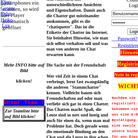
Smartphones ein
unterschiedlichsten Ansichten
Logi
scannen, so wird
und Eigenschaften. Damit auch
der Player
die Chatter gut miteinander
automatisch
auskommen, gibt es die
geöffnet
"chatiquette". Das ist die
Etikette der Chatter im Internet.
Sie beinhaltet Hinweise, wie man
Passwort?
sich selbst verhalten soll und was
Registrier
man von anderen im Chat
Hinwei
erwarten kann.
Registri
Mehr INFO bitte auf
Die Sache mit der Freundschaft
Bild
Note to reg
Wer viel Zeit in einem Chat
klicken!
verbringt, lernt fast zwangsläufig
WICHT
die anderen "Stammchatter"
kennen. Vielleicht bauen sich
Freundschaften auf oder man
Nachdem sie 
Unser Team !
verliebt sich gar in einen Chatter.
registriert
Das Chatten macht Spaß, die
bekommen sie
Zur Teamliste bitte
Leute sind so nett und lustig und
uns eine E-M
auf Bild klicken!
auch für einen da, wenn man mal
Bestätigung,
Probleme hat. Doch gerade wenn
eine
zweite 
die emotionale Bindung an den
unsere Siche
Chat und die Leute in ihm schon
für uns.
Dies