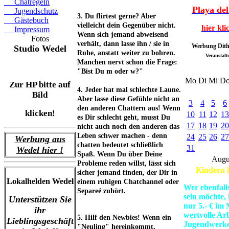
Chatregeln
Playa del
Jugendschutz
3. Du flirtest gerne? Aber
Gästebuch
vielleicht dein Gegenüber nicht.
hier kli
Impressum
Wenn sich jemand abweisend
Fotos
verhält, dann lasse ihn / sie in
Werbung Dit
Studio Wedel
Ruhe, anstatt weiter zu bohren.
Veranstal
Manchen nervt schon die Frage:
"Bist Du m oder w?"
Mo
Di
Mi
D
Zur HP bitte auf
4. Jeder hat mal schlechte Laune.
Bild
Aber lasse diese Gefühle nicht an
3
4
5
6
den anderen Chattern aus! Wenn
klicken!
10
11
12
13
es Dir schlecht geht, musst Du
17
18
19
20
nicht auch noch den anderen das
Leben schwer machen - denn
24
25
26
27
Werbung aus
chatten bedeutet schließlich
31
Wedel hier !
Spaß. Wenn Du über Deine
Augu
Probleme reden willst, lässt sich
Kindern h
sicher jemand finden, der Dir in
Lokalhelden Wedel
einem ruhigen Chatchannel oder
Wer ebenfall
Separeé zuhört.
sein möchte,
Unterstützen Sie
nur 5.- € im
ihr
wertvolle Arb
5. Hilf den Newbies! Wenn ein
Lieblingsgeschäft
Jugendwerk
"Neuling" hereinkommt,