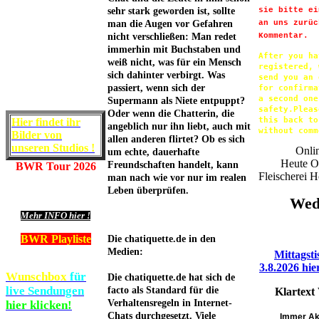
sehr stark geworden ist, sollte
sie bitte ei
man die Augen vor Gefahren
an uns zurüc
nicht verschließen: Man redet
Kommentar.
immerhin mit Buchstaben und
After you hav
weiß nicht, was für ein Mensch
registered, 
sich dahinter verbirgt. Was
send you an 
passiert, wenn sich der
for confirma
a second one
Supermann als Niete entpuppt?
safety.Pleas
Oder wenn die Chatterin, die
this back to
Hier findet ihr
angeblich nur ihn liebt, auch mit
without comm
Bilder von
allen anderen flirtet? Ob es sich
unseren Studios !
Onli
um echte, dauerhafte
Heute O
Freundschaften handelt, kann
BWR Tour 2026
Fleischerei 
man nach wie vor nur im realen
Leben überprüfen.
Wed
Mehr INFO hier !
BWR Playliste
Die chatiquette.de in den
Medien:
Mittagsti
3.8.2026 hie
Wunschbox
für
Die chatiquette.de hat sich de
live Sendungen
facto als Standard für die
Klartext
Verhaltensregeln in Internet-
hier klicken!
Chats durchgesetzt. Viele
Immer Ak