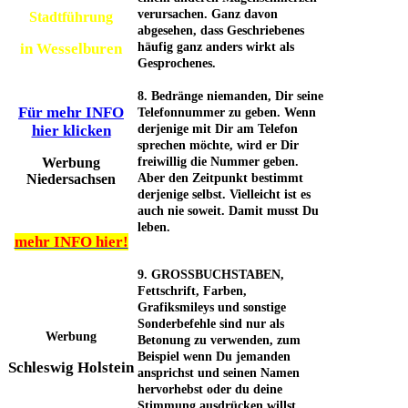
verursachen. Ganz davon
Stadtführung
abgesehen, dass Geschriebenes
in Wesselburen
häufig ganz anders wirkt als
Gesprochenes.
8. Bedränge niemanden, Dir seine
Für mehr INFO
Telefonnummer zu geben. Wenn
hier klicken
derjenige mit Dir am Telefon
sprechen möchte, wird er Dir
Werbung
freiwillig die Nummer geben.
Niedersachsen
Aber den Zeitpunkt bestimmt
derjenige selbst. Vielleicht ist es
auch nie soweit. Damit musst Du
leben.
mehr INFO hier!
9. GROSSBUCHSTABEN,
Fettschrift, Farben,
Grafiksmileys und sonstige
Sonderbefehle sind nur als
Werbung
Betonung zu verwenden, zum
Beispiel wenn Du jemanden
Schleswig Holstein
ansprichst und seinen Namen
hervorhebst oder du deine
Stimmung ausdrücken willst.