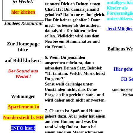
in Wedel!
unfallgeschä
erinnere Dich an Deinen ersten
Kinder als
Chat. Hat Dir damals jemand
hier klicken
Fördermitgli
geholfen? Dann tue es ihm gleich.
unterstützen.
Hat Dir keiner geholfen? Dann
Jandees Restaurant
mach´ es besser als die anderen
Jetzt Mitgli
damals, die Dir hätten helfen
sollen. Vielleicht wird aus dem
Newbie ein Stammchatter und
Zur Homepage
ein Freund.
Ballhaus We
bitte
6. Wenn Du jemanden
auf Bild klicken !
ansprechen möchtest, dann
adressiere Deinen Satz, Beispiel:
Hier geht
Der Sound aus
"Hi tamtam. Welche Musik hörst
Wedel !
Du gerne?"
FB Se
Sonst weiß derjenige unter
Umständen nicht, dass Deine
Kreis Pinneber
Frage an ihn gerichtet war - und
Werbu
Wohnungen
wird daher auch nicht antworten.
Apartement in
7. Chatten ist Spaß und Humor
gehört dazu. Aber jeder hat einen
Norderstedt b. HH
anderen Humor, und was Du
total witzig findest, kann bei
INFO hier!
einem anderen Magenschmerzen