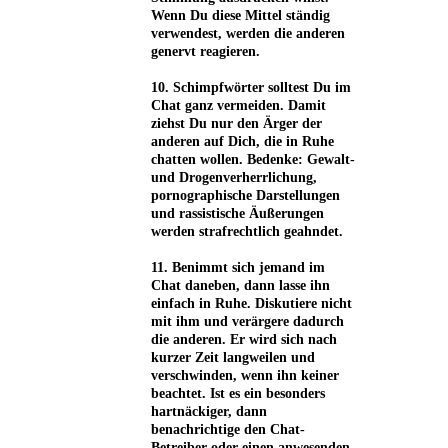
Wenn Du diese Mittel ständig
verwendest, werden die anderen
genervt reagieren.
10. Schimpfwörter solltest Du im
Chat ganz vermeiden. Damit
ziehst Du nur den Ärger der
anderen auf Dich, die in Ruhe
chatten wollen. Bedenke: Gewalt-
und Drogenverherrlichung,
pornographische Darstellungen
und rassistische Äußerungen
werden strafrechtlich geahndet.
11. Benimmt sich jemand im
Chat daneben, dann lasse ihn
einfach in Ruhe. Diskutiere nicht
mit ihm und verärgere dadurch
die anderen. Er wird sich nach
kurzer Zeit langweilen und
verschwinden, wenn ihn keiner
beachtet. Ist es ein besonders
hartnäckiger, dann
benachrichtige den Chat-
Betreiber oder einen anwesenden