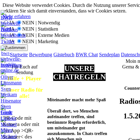
Diese Website verwendet Cookies. Durch die Nutzung unserer Servic
erklären Sie sich damit einverstanden, dass wir Cookies setzen.
Mehr erfahren
JA
NEIN | Notwendig
JA
NEIN | Statistiken
JA
NEIN | Externe Medien
JA
NEIN | Marketing
Zustimmen
Startseite
Bewerbung
Gästebuch
BWR Chat
Sendeplan
Datensch
Moin 
Für Euch auf
Gema &
UNSERE
Sendung
CHATREGELN
Hilfe + Player
Counter
Unser Radio für
alle!
Radios
Miteinander macht mehr Spaß
Überall dort, wo Menschen
1.5.2
aufeinander treffen, sind
QR-Code mit
bestimmte Regeln erforderlich,
Kamera oder mit
um miteinander gut
der App >QR-
auszukommen. In Chats treffen
Scanner< des
sich Menschen mit
Count