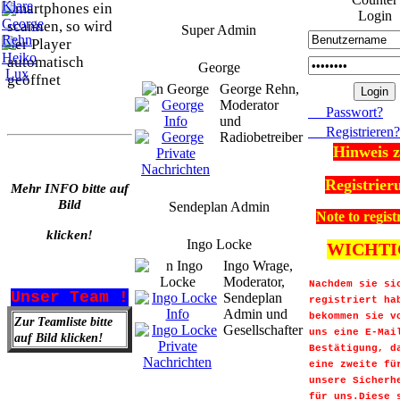
Smartphones ein
Login
scannen, so wird
Super Admin
der Player
automatisch
George
geöffnet
George Rehn,
Moderator
Passwort?
und
Registrieren?
Radiobetreiber
Hinweis 
Registrier
Mehr INFO bitte auf
Bild
Sendeplan Admin
Note to regist
klicken!
Ingo Locke
WICHTI
Ingo Wrage,
Moderator,
Nachdem sie si
Unser Team !
Sendeplan
registriert
hab
Admin und
bekommen sie v
Zur Teamliste bitte
Gesellschafter
uns eine E-Mai
auf Bild klicken!
Bestätigung, d
eine
zweite fü
unsere Sicherh
für uns.
Diese 