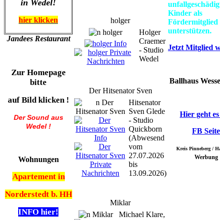
in Wedel!
unfallgeschädig
Kinder als
hier klicken
holger
Fördermitglied
unterstützen.
Holger
Jandees Restaurant
Craemer
Jetzt Mitglied 
- Studio
Wedel
Zur Homepage
Ballhaus Wess
bitte
Der Hitsenator Sven
auf Bild klicken !
Hitsenator
Sven Glede
Hier geht es
Der Sound aus
- Studio
Wedel !
Quickborn
FB Seite
(Abwesend
vom
Kreis Pinneberg / 
27.07.2026
Werbung
Wohnungen
bis
13.09.2026)
Apartement in
Norderstedt b. HH
Miklar
INFO hier!
Michael Klare,