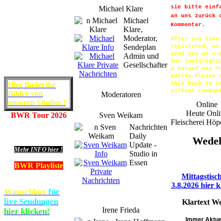
sie bitte einf
Michael Klare
an uns zurück 
Michael
Kommentar.
Klare,
Moderator,
After you have

Sendeplan
registered, we 
send you an e-m
Admin und
for confirmatio
Gesellschafter
a second one fo
safety.Please s
this back to us
Hier findet ihr
without commen
Bilder von
Moderatoren
unseren Studios !
Online
Heute Onli
BWR Tour 2026
Sven Weikam
Fleischerei Hö
Nachrichten
Daily
Wede
Update -
Mehr INFO hier !
Studio in
Essen
BWR Playliste
Mittagstisc
3.8.2026 hier k
Wunschbox
für
live Sendungen
Klartext W
Irene Frieda
hier klicken!
Immer Aktue