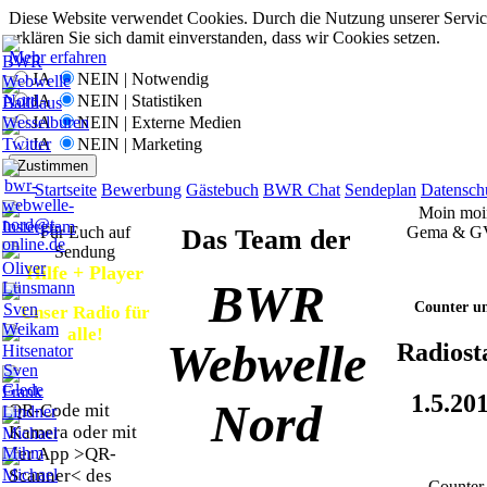
Diese Website verwendet Cookies. Durch die Nutzung unserer Servic
erklären Sie sich damit einverstanden, dass wir Cookies setzen.
Mehr erfahren
JA
NEIN | Notwendig
JA
NEIN | Statistiken
JA
NEIN | Externe Medien
JA
NEIN | Marketing
Zustimmen
Startseite
Bewerbung
Gästebuch
BWR Chat
Sendeplan
Datensch
Moin moi
Für Euch auf
Gema & G
Das Team der
Sendung
Hilfe + Player
BWR
Counter u
Unser Radio für
alle!
Webwelle
Radiost
1.5.20
Nord
QR-Code mit
Kamera oder mit
der App >QR-
Scanner< des
Counter