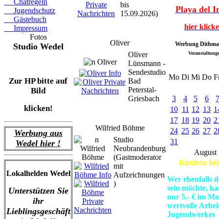
Chatregeln
bis
Playa del I
Jugendschutz
15.09.2026)
Gästebuch
hier klick
Impressum
Fotos
Oliver
Werbung Dithma
Studio Wedel
Oliver
Veranstaltung
Lünsmann -
Sendestudio
Mo
Di
Mi
Do
F
Zur HP bitte auf
Bad
Peterstal-
Bild
Griesbach
3
4
5
6
klicken!
10
11
12
13
1
17
18
19
20
2
Wilfried Böhme
24
25
26
27
2
Werbung aus
Studio
31
Wedel hier !
Neubrandenburg
August
(Gastmoderator
Kindern hel
mit
Lokalhelden Wedel
Aufzeichnungen
Wer ebenfalls d
)
sein möchte, ka
Unterstützen Sie
nur 5.- € im Mo
ihr
wertvolle Arbei
Lieblingsgeschäft
Jugendwerkes